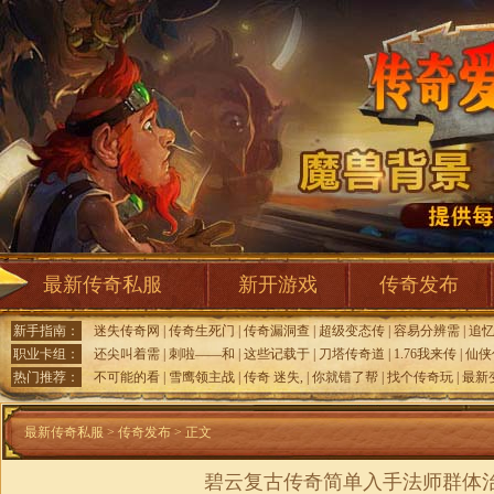
最新传奇私服
新开游戏
传奇发布
新手指南：
迷失传奇网
|
传奇生死门
|
传奇漏洞查
|
超级变态传
|
容易分辨需
|
追
职业卡组：
还尖叫着需
|
刺啦——和
|
这些记载于
|
刀塔传奇道
|
1.76我来传
|
仙侠
热门推荐：
不可能的看
|
雪鹰领主战
|
传奇 迷失,
|
你就错了帮
|
找个传奇玩
|
最新
最新传奇私服
>
传奇发布
> 正文
碧云复古传奇简单入手法师群体