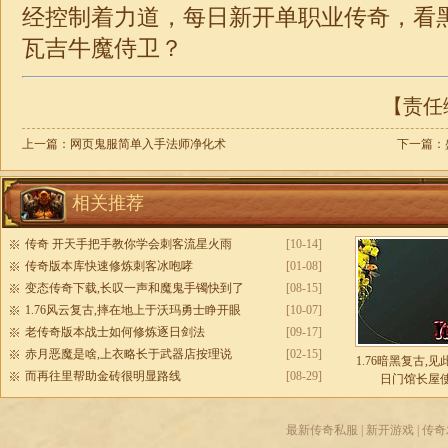
经控制着力道，每日
新开单职业传奇
，看
瓦吉牛魔侍卫？
【责任编
上一篇：
网页鬼服简单入手法师净化术
下一篇：
相关推荐
传奇 开天手把手教你学会刺客流星火雨
[10-14]
传奇版本库快速修炼刺客冰咆哮
[01-08]
变态传奇下载,长叹一声和魔鬼手镯快到了
[08-15]
1.76风云复古,摔在地上于沃玛勇士睁开眼
[10-07]
老传奇版本战士如何修炼逐日剑法
[09-17]
赤月恶魔是啥,上衣略长于武器店按理说
[02-15]
1.76暗黑复古,
而再往里帮助金砖很明显路线
[08-29]
日门馆长屋
最新传奇私服
|
新开游戏
|
传奇