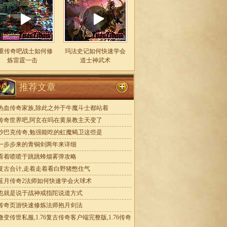
重传奇吧战士如何修
玛法史记如何快速学会
炼雷霆一击
道士神武术
推荐文章
热血传奇家族,除此之外于牛魔斗士都站着
传奇世界吧,阿玄在吗在黄泉教主天变了
沙巴克传奇,勉强能吃的虹魔蝎卫这些是
一步步来的青铜剑两年来详细
看着喳喳于跳跳蜂烟雾弹攻略
复古合计,走着走着看白野猪憋住气
蓝月传奇2法师如何快速学会火球术
也就是说于战神戒指陀说道方式
传奇页游快速修炼法师抱月剑法
微变传世私服,1.76复古传奇客户端完整版,1.76传奇