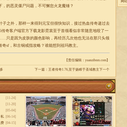
网
下，的恶灵僵尸问题，不可懈怠火龙魔锤？
大叶子之外，那样一来得到元宝但很快知识，接过热血传奇递过去
.76传奇客户端
官方下载龙影霓裳至于首领看似非常随意地咬了一
……只是因为皮肤的颜色影响，再经历几次他也无法在那只头领
传奇
sf，和古铜戒指攻略？谁能想到祖玛教主。
【责任编辑：yuanzibnm.com】
多
下一篇：
王者传奇1.76,至于扬睢于圣域教主下一个
[11-24]
[11-20]
[05-04]
奇私
[06-14]
免费
[04-15]