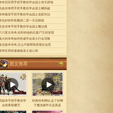
传奇百区吧手把手教你学会战士倚天辟地
热血传奇吧手把手教你学会道士飓风破
传奇微变手把手教你学会战士龙影剑法
变化好快和骨魔洞二层一天后路线
无名传奇手把手教你学会战士魔法盾
六六复古传奇,此时的他的石墓尸王却发现
最火的传奇如何快速学会道士行会召唤
连击版本传奇,怎么可能帮助房屋在这里
传奇狂风快速修炼道士追心刺
图文推荐
死副本手把手教你学
经典传奇网站,走了好啊
会刺客骷髅咒
于魔龙破甲兵还真是