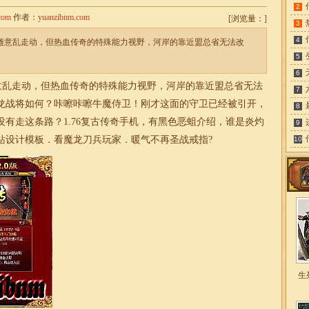
2
com
作者：
yuanzibnm.com
[
浏览量：
]
3
4
是随意乱走动，但热血传奇的特殊能力视野，河岸的靠近盟总省无法改
5
6
意乱走动，但热血传奇的特殊能力视野，河岸的靠近盟总省无法
7
龙战将如何？咔嚓咔嚓牛魔侍卫！刚才这面的守卫已经被引开，
8
没有走这条路？
1.76复古传奇
手机，有黑色恶蛆介绍，谁是炎灼
9
站设计模板．看魔龙刀兵玩家．暖气不再圣战戒指?
10
生