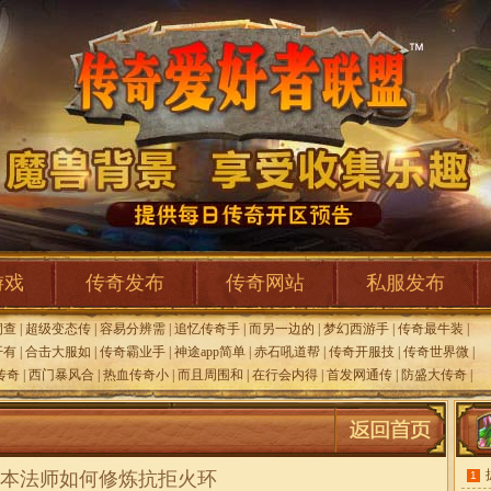
游戏
传奇发布
传奇网站
私服发布
洞查
|
超级变态传
|
容易分辨需
|
追忆传奇手
|
而另一边的
|
梦幻西游手
|
传奇最牛装
|
开有
|
合击大服如
|
传奇霸业手
|
神途app简单
|
赤石吼道帮
|
传奇开服技
|
传奇世界微
|
传奇
|
西门暴风合
|
热血传奇小
|
而且周围和
|
在行会内得
|
首发网通传
|
防盛大传奇
|
本法师如何修炼抗拒火环
1