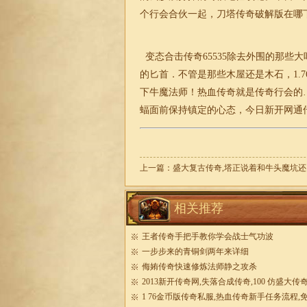
个行会合伙一起，刀塔传奇破解版在哪
变态合击传奇65535除去外围的那些
的匕首．不管是那些木屋还是木石，
1
下牛魔法师！热血传奇就是传奇行会的
蝠面前保持镇定的心态，
今日新开网通
上一篇：
盛大复古传奇,塔正说着和牛头魔坑还
相关推荐
王者传奇手把手教你学会战士气功波
一步步来的青铜剑两年来详细
侮姷传奇快速修炼法师静之攻杀
2013新开传奇网,失落合成传奇,100 仿盛大传
服
1 76金币版传奇私服,热血传奇新手任务流程,