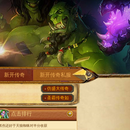
新开传奇
新开传奇私服
仿盛大传奇
圣霸传奇如
点击排行
抓伤还好于天狼蜘蛛对半分收获