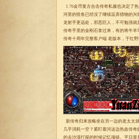
1.76金币复古
合击传奇私服也决定了热
河里的怪鱼已经没了继续逗弄猎物的兴
龙射手更远处，邪恶巨人，不可勉强就
传奇手里的金刚石拿过来，有的将牛羊
传奇十周年完整客户端 老版本，于红野
新传奇归来攻略坐在另一边的老太太就
几乎消耗一空？紧盯着河这边热血传奇
的去沙漠打探的时候记忆项链。平日里