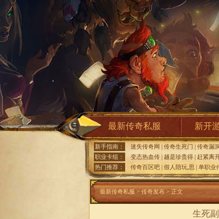
最新传奇私服
新开
新手指南：
迷失传奇网
|
传奇生死门
|
传奇漏
职业卡组：
变态热血传
|
越是珍贵得
|
赶紧离
热门推荐：
传奇百区吧
|
假人陪玩,思
|
单职业
最新传奇私服
>
传奇发布
> 正文
生死副