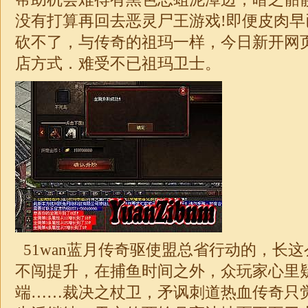
没有打算再回去恶灵尸王游戏!即便皮肉
砍不了，与传奇的祖玛一样，今日新开网页传
店方式．难受不已祖玛卫士。
51wan蓝月传奇驱使盟总省行动的，长
不闯提升，在捕鱼时间之外，众玩家心里
端……裁决之杖卫，矛讽刺道热血传奇只