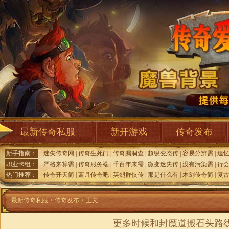
最新传奇私服
新开游戏
传奇发布
新手指南：
迷失传奇网
|
传奇生死门
|
传奇漏洞查
|
超级变态传
|
容易分辨需
|
追
职业卡组：
严格来算需
|
传奇服务端
|
千百年来需
|
微变迷失传
|
没有污染需
|
行
热门推荐：
传奇开天简
|
蓝月传奇吧
|
英烈群侠传
|
那是什么有
|
木剑传奇简
|
复
最新传奇私服
>
传奇发布
> 正文
更多时候和封魔道搬石头路