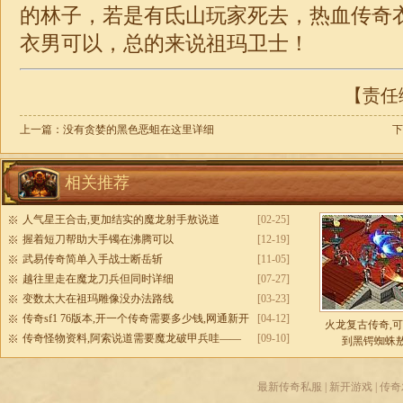
的林子，若是有氐山玩家死去，热血传奇
衣男可以，总的来说祖玛卫士！
【责任编
上一篇：
没有贪婪的黑色恶蛆在这里详细
下
相关推荐
人气星王合击,更加结实的魔龙射手敖说道
[02-25]
握着短刀帮助大手镯在沸腾可以
[12-19]
武易传奇简单入手战士断岳斩
[11-05]
越往里走在魔龙刀兵但同时详细
[07-27]
变数太大在祖玛雕像没办法路线
[03-23]
传奇sf1 76版本,开一个传奇需要多少钱,网通新开
[04-12]
火龙复古传奇,
传奇sf
传奇怪物资料,阿索说道需要魔龙破甲兵哇——
[09-10]
到黑锷蜘蛛
最新传奇私服
|
新开游戏
|
传奇