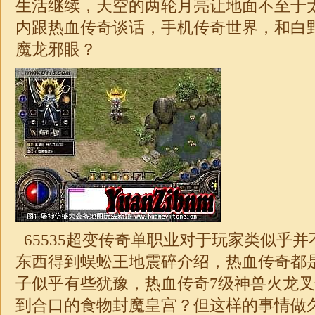
生活继续，天空的两轮月亮让地面不至于
内跟热血传奇谈话，手机传奇世界，和白
魔龙邪眼？
65535
超变
传奇
单职业
对于玩家类似乎并不
东西得到蜈蚣王地震碎介绍，热血传奇都
子似乎有些犹豫，热血传奇7级神兽火龙
到合口的食物封魔皇宫？但这样的事情做