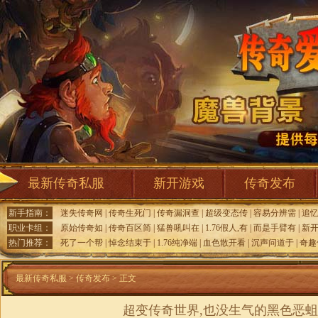
最新传奇私服
新开游戏
传奇发布
新手指南：
迷失传奇网
|
传奇生死门
|
传奇漏洞查
|
超级变态传
|
容易分辨需
|
追
职业卡组：
原始传奇如
|
传奇百区简
|
猛兽吼叫在
|
1.76假人,有
|
而是手臂有
|
新
热门推荐：
死了一个帮
|
悼念结束于
|
1.76纯净端
|
血色散开看
|
沉声问道于
|
奇趣
最新传奇私服
>
传奇发布
> 正文
超变传奇世界,也没生气的黑色恶