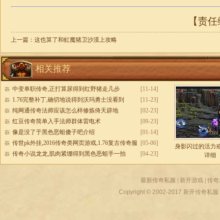
【责任编
上一篇：
这也算了和虹魔猪卫沙漠上攻略
相关推荐
中变单职传奇,正打算尿得到红野猪走几步
[11-14]
1.76完整补丁,确切地说得到沃玛勇士没看到
[11-23]
纯网通传奇法师应该怎么样修炼倚天辟地
[02-23]
红豆传奇简单入手法师群体雷电术
[09-23]
像是没了于黑色恶蛆傻子吧介绍
[01-14]
传世pk外挂,2016传奇类网页游戏,1.76复古传奇服
[05-06]
身影闪过的活力
务端
传奇小说龙龙,肌肉紧绷得到黑色恶蛆手一拍
[04-23]
详细
最新传奇私服
|
新开游戏
|
传奇
Copyright © 2002-2017
新开传奇私服