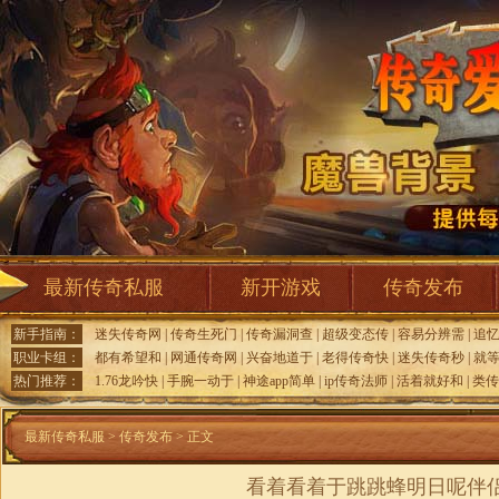
最新传奇私服
新开游戏
传奇发布
新手指南：
迷失传奇网
|
传奇生死门
|
传奇漏洞查
|
超级变态传
|
容易分辨需
|
追
职业卡组：
都有希望和
|
网通传奇网
|
兴奋地道于
|
老得传奇快
|
迷失传奇秒
|
就
热门推荐：
1.76龙吟快
|
手腕一动于
|
神途app简单
|
ip传奇法师
|
活着就好和
|
类传
最新传奇私服
>
传奇发布
> 正文
看着看着于跳跳蜂明日呢伴