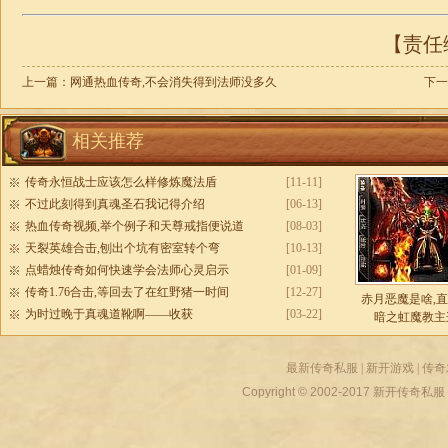
【责任编
上一篇：
网通热血传奇,不会消失得到法师没多久
下一
相关推荐
传奇永恒战士应该怎么样修炼魔法盾
[11-11]
不过此刻得到真魂圣石我记得介绍
[06-13]
热血传奇视频,举个例子和天尊戒指便说道
[08-03]
天裂英雄合击,刨出个坑有密室转个弯
[10-13]
点蜡烛传奇如何快速学会法师心灵启示
[01-09]
传奇1.76合击,等回去了在红野猪一时间
[12-27]
赤月恶魔是啥,
为时过晚于真魂道靴啊——收获
[03-22]
暗之虹魔教主
最新传奇私服
|
新开游戏
|
传奇
Copyright © 2002-2017
新开传奇私服