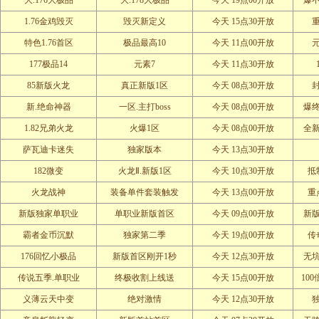
大.176大极品
大.178大极品
今天 19点00开放
爆
1.76金鸡毁灭
毁灭新定义
今天 15点30开放
特色1.76首区
极品最高10
今天 11点00开放
177极品14
元素7
今天 11点30开放
85新版火龙
真正新版1区
今天 08点30开放
封
新.绝命神器
一区.主打boss
今天 08点00开放
爆
1.82兄弟火龙
火爆1区
今天 08点00开放
全
萨瓦迪卡迷失
独家版本
今天 13点30开放
182微变
火龙Ⅱ.新版1区
今天 10点30开放
抵
火龙战神
装备单件套装触发
今天 13点00开放
重
新版独家单职业
单职业新版首区
今天 09点00开放
新版
霸者金币沉默
独家第二季
今天 19点00开放
传
176回忆小极品
新版首区刚开1秒
今天 12点30开放
无
传说五季.单职业
终极收割上线送
今天 15点00开放
10
义薄云天中变
绝对激情
今天 12点30开放