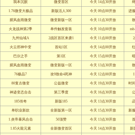
我本沉默
微变首区
今天 14点30开放
1.76微变大极品
新版活人300
今天 09点00开放
进
腥风血雨微变
微变新版一区
今天 11点30开放
火龙战神第2季
单件触发套装
今天 10点00开放
m
九州仙域A
2战区首区来袭1
今天 11点00开放
火云邪神中变
首站1区
今天 14点00开放
巴尔之手
第1区
今天 15点00开放
腥风血雨微变
微变新版一区
今天 13点30开放
76极品7
攻9致命4死神
今天 12点00开放
80复古微变
公益微变
今天 19点30开放
时
神迹变态合击
第三季度
今天 16点30开放
185传奇
新版185
今天 13点30开放
单职业新款
全新版第一区
今天 15点30开放
新
1.炎帝暴风合击
50顶赞
今天 13点30开放
1.85火龍元素
全新微变首区
今天 14点30开放
新