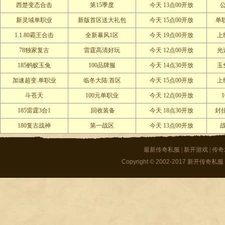
西楚变态合击
第15季度
今天 13点00开放
新灵域单职业
新版首区送大礼包
今天 15点00开放
单
1.1.80霸王合击
全新暴风1区
今天 19点00开放
上
78独家复古
雷霆高清好玩
今天 12点00开放
光
185蚂蚁玉兔
100品牌服
今天 14点30开放
玉
加速超变.单职业
临冬大陆.首区
今天 15点00开放
上
斗苍天
100元单职业
今天 12点00开放
185雷霆3合1
.回收装备
今天 18点30开放
封挂
180复古战神
第一战区
今天 13点00开放
最新传奇私服
|
新开游戏
|
传奇
Copyright © 2002-2017
新开传奇私服