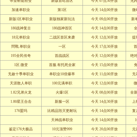
帝皇斬龍轻变
新版首站首区
今天 07点30开放
无
加速单职业
第1区
今天 14点00开放
微
新版1区单职业
新版独家新玩法
今天 09点00开放
新
180战神复古
180战神首区
今天 14点00开放
18元单职业
二战区首区来袭
今天 12点30开放
提
問戰.单职业
一区
今天 17点30开放
首
195全民传奇
首战战区
今天 12点00开放
绝
1区.微变
首服.有托死全家
今天 15点00开放
无赦十季单职业
单职业10倍爆率
今天 11点00开放
无
天涯散人单职
100元满单职
今天 12点00开放
微
1.82兄弟火龙
火爆1区
今天 08点00开放
全
1.80星王合击
新服一区
今天 14点30开放
上
176盟玛
比精品毁灭更耐玩
今天 14点00开放
复
天神战单职业
今天 14点00开放
鉴定176大极品
10元顶赞999
今天 20点00开放
元