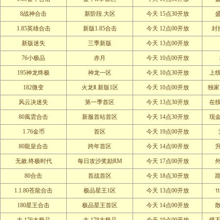
8战神合击
新阶段.大区
今天 15点30开放
1.85英雄合击
新版1.85合击
今天 12点00开放
封
新版迷失
三季新版
今天 13点00开放
76小极品
赤月
今天 10点00开放
195神龙终极
神龙一区
今天 10点30开放
上
182微变
火龙Ⅱ.新版1区
今天 10点00开放
独家
风云决迷失
第一季首区
今天 13点30开放
在
80風雲合击
新服首站首区
今天 14点30开放
现
1.76金币
首区
今天 19点00开放
80龍皇合击
跨年首区
今天 14点00开放
无赦.终极时代
每日攻沙奖励RM
今天 17点00开放
80合击
首战首区
今天 18点30开放
1.1.80苍龍合击
极品星王1区
今天 13点00开放
180星王合击
极品星王首区
今天 14点00开放