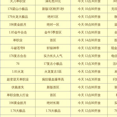
天刀单职业
满礼包10元
今天 13点30开放
3
176梁山小极品
新版1区刚开1秒
今天 10点00开放
无
179火龙大极品
绝对1区
今天 15点00开放
196黄金皓月
绝对一区
今天 08点00开放
1.85金牛合击
金牛5季首区
今天 13点00开放
单职业
首区
今天 14点00开放
首
斗破苍穹Ⅱ
轩辕神帝
今天 13点30开放
现金
176复古合击
实力长久人气
今天 12点30开放
电
76
17复古小极品
今天 13点30开放
活
1.81火龙
火龙复古1區
今天 12点30开放
超变逆天单职业
疯狂吸血爆率高
今天 14点30开放
叼
伏義迷失
新版首区
今天 15点00开放
单职业散人打金
首区
今天 13点00开放
196黄金皓月
绝对长期
今天 10点00开放
1.76大极品
1.76大极品
今天 12点00开放
7