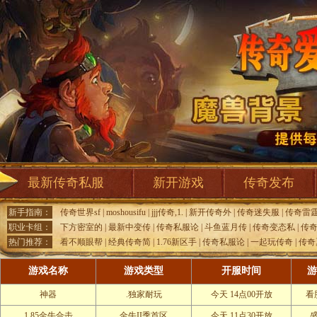
最新传奇私服
新开游戏
传奇发布
新手指南：
传奇世界sf
|
moshousifu
|
jjj传奇,1.
|
新开传奇外
|
传奇迷失服
|
传奇雷
职业卡组：
下方密室的
|
最新中变传
|
传奇私服论
|
斗鱼蓝月传
|
传奇变态私
|
传
热门推荐：
看不顺眼帮
|
经典传奇简
|
1.76新区手
|
传奇私服论
|
一起玩传奇
|
传奇
游戏名称
游戏类型
开服时间
游
神器
.独家耐玩
今天 14点00开放
看
1.85金牛合击
金牛II季首区
今天 11点30开放