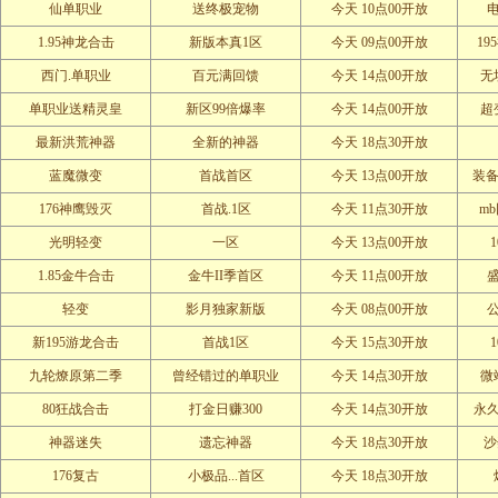
仙单职业
送终极宠物
今天 10点00开放
1.95神龙合击
新版本真1区
今天 09点00开放
19
西门.单职业
百元满回馈
今天 14点00开放
无
单职业送精灵皇
新区99倍爆率
今天 14点00开放
超
最新洪荒神器
全新的神器
今天 18点30开放
蓝魔微变
首战首区
今天 13点00开放
装备
176神鹰毁灭
首战.1区
今天 11点30开放
m
光明轻变
一区
今天 13点00开放
1.85金牛合击
金牛II季首区
今天 11点00开放
轻变
影月独家新版
今天 08点00开放
新195游龙合击
首战1区
今天 15点30开放
九轮燎原第二季
曾经错过的单职业
今天 14点30开放
微
80狂战合击
打金日赚300
今天 14点30开放
永
神器迷失
遗忘神器
今天 18点30开放
沙
176复古
小极品...首区
今天 18点30开放