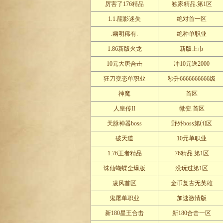
厉害了176精品
独家精品.第1区
1.1.龍影迷失
绝对首一区
.幽明稀有.
绝种单职业
1.86新版火龙
新版上市
10元大唐合击
冲10元送2000
狂刀变态单职业
秒升6666666666级
神魔
首区
人皇传II
微变.首区
天脉神器boss
野外boss第⑴区
破天道
10元单职业
1.76王者精品
76精品.第1区
诛仙蝴蝶全爆版
没玩过第1区
凌风首区
金币复古无英雄
鬼屠单职业
加速激情版
新180星王合击
新180合击一区