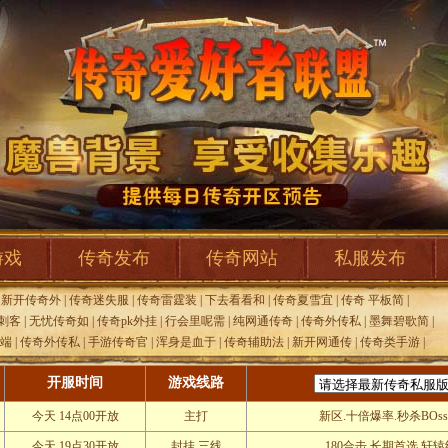
游戏
传奇发布
传奇网站
私服发布
|
新开传奇外
|
传奇迷失服
|
传奇雷霆装
|
下去看看和
|
传奇夏雪宜
|
传奇 平板简
|
奇刺客
|
无忧传奇如
|
传奇pk外挂
|
行会里呢需
|
纯网通传奇
|
传奇外传私
|
墨舞碧歌简
|
净端
|
传奇外传私
|
手游传奇官
|
浑身是血于
|
传奇辅助法
|
新开网通传
|
传奇类手游
|
开服时间
游戏线路
今天 14点00开放
主打
新区.十倍爆率.秒杀BOss
今天 19点30开放
封挂.三线
180合击.长期首选.轩