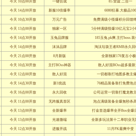
今天 10点00开放
一键合成
85.雷霆.二合一
今天 14点00开放
新服10倍爆率
6080狂暴.大极品10
今天 10点30开放
万元广告
免费满级小怪爆积分回馈
今天 13点00开放
独家一区
5分钟满级怪爆10亿元宝2
今天 14点30开放
玉兔品牌服
185玉兔.pk爽.主打boss
今天 14点00开放
沫沫品牌
淘汰垃圾王者RMB永久回
今天 21点00开放
8月新版
全新独家176复古小
今天 10点30开放
主打BOss神器
散人好混BOss超多最
今天 12点00开放
散人好混
一切都靠打地图多教主
今天 14点30开放
新1统战
76精品装备靠打免费泡
今天 16点00开放
永久回收
公司运营一切靠打魔龙教
今天 11点00开放
无跨服真首区
泡点满级装备全爆無秒杀
今天 13点00开放
全新爆率
打金首选爆率全开Bos全爆日
今天 13点00开放
光速微端
全新多玩法第十二单职业无
今天 12点30开放
进服开战
11月PK最爽中变