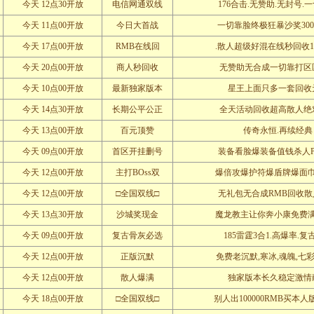
今天 12点30开放
电信网通双线
176合击.无赞助.无封号.
今天 11点00开放
今日大首战
一切靠脸终极狂暴沙奖300
今天 17点00开放
RMB在线回
.散人超级好混在线秒回收1
今天 20点00开放
商人秒回收
无赞助无合成一切靠打区
今天 10点00开放
最新独家版本
星王上面只多一套回收
今天 14点30开放
长期公平公正
全天活动回收超高散人绝
今天 13点00开放
百元顶赞
传奇永恒.再续经典
今天 09点00开放
首区开挂删号
装备看脸爆装备值钱杀人
今天 12点00开放
主打BOss双
爆倍攻爆护符爆盾牌爆面
今天 12点00开放
□全国双线□
无礼包无合成RMB回收散
今天 13点30开放
沙城奖现金
魔龙教主让你奔小康免费
今天 09点00开放
复古骨灰必选
185雷霆3合1.高爆率.复
今天 12点00开放
正版沉默
免费老沉默,寒冰,魂魄,七
今天 12点00开放
散人爆满
独家版本长久稳定激情
今天 18点00开放
□全国双线□
别人出100000RMB买本