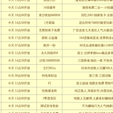
今天 13点00开放
首战大区
魔龙教主爆终极RMB卷狂
今天 11点00开放
10倍爆率
激情免费二合一.小怪爆7
今天 19点00开放
拿沙奖励888RM
回忆2003.独家鱼卡.全
今天 14点30开放
1月新版
适合所有768085微变玩
今天 10点00开放
无赞助珠子免费
广告连发七天老区人气火爆进
今天 17点30开放
授权.公益服
184进服就是送.送赞助
今天 07点00开放
刚开一秒
80无合成终极狂爆1小时
今天 12点30开放
永久回收RM
道士.法师单挑boss极品多
今天 14点30开放
沙奖18888RMB
三国将魂.独此一家.不秒杀
今天 15点30开放
主打BOss
封杀外挂散人日赚500
今天 09点00开放
特色单职业
第三章.三国召唤
今天 12点00开放
叼
道士超猛.地图全免费.赞助
今天 12点00开放
经典屠龙终
纯正散人,等级好升,内置挂机
今天 13点00开放
3季度首区
纯散人无赌博.土豪多好赚钱
今天 19点00开放
测试宣传奖励
不为赚钱只为人气独家