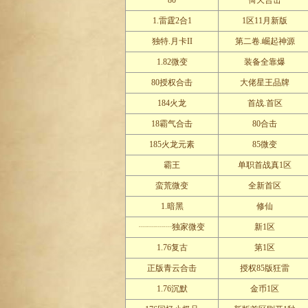
80
倚天合击
1.雷霆2合1
1区11月新版
独特.月卡II
第二卷.崛起神源
1.82微变
装备全靠爆
80授权合击
大佬星王品牌
184火龙
首战.首区
18霸气合击
80合击
185火龙元素
85微变
霸王
单职首战真1区
蛮荒微变
全新首区
1.暗黑
修仙
┈┈┈┈独家微变
新1区
1.76复古
第1区
正版青云合击
授权85版狂雷
1.76沉默
金币1区