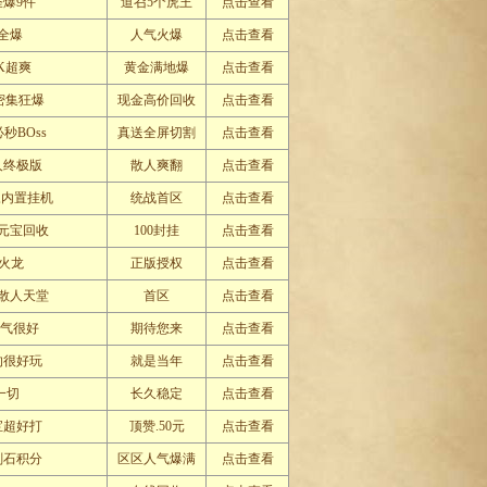
怪爆9件
道召5个虎王
点击查看
全爆
人气火爆
点击查看
K超爽
黄金满地爆
点击查看
s密集狂爆
现金高价回收
点击查看
秒BOss
真送全屏切割
点击查看
人终极版
散人爽翻
点击查看
,内置挂机
统战首区
点击查看
元宝回收
100封挂
点击查看
火龙
正版授权
点击查看
散人天堂
首区
点击查看
人气很好
期待您来
点击查看
的很好玩
就是当年
点击查看
一切
长久稳定
点击查看
宝超好打
顶赞.50元
点击查看
刚石积分
区区人气爆满
点击查看