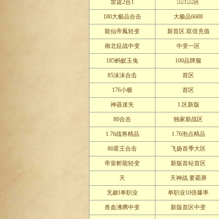
雷霆2合1
1区
180大极品合击
大极品6688
龍仙帝鳳轻变
新首区.双倍充值
南北征战中变
中变一区
185蚂蚁玉兔
100品牌服
85沫沫合击
首区
176小极
首区
神器迷失
1.区新版
80合击
独家新战区
1.76战将精品
1.76泡点精品
80星王合击
飞扬首季大区
帝皇斬龍轻变
新版首站首区
天
天神战.要霸屏
无赦Ⅰ单职业
单职业10倍爆率
兽血沸腾中变
新版首区中变