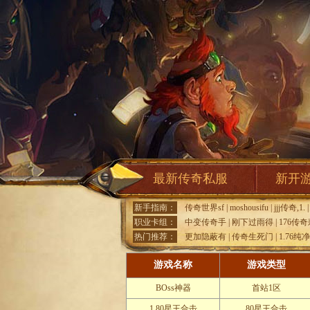
最新传奇私服
新开
新手指南：
传奇世界sf
|
moshousifu
|
jjj传奇,1.
职业卡组：
中变传奇手
|
刚下过雨得
|
176传
热门推荐：
更加隐蔽有
|
传奇生死门
|
1.76纯
游戏名称
游戏类型
BOss神器
首站1区
1.80星王合击
80星王合击