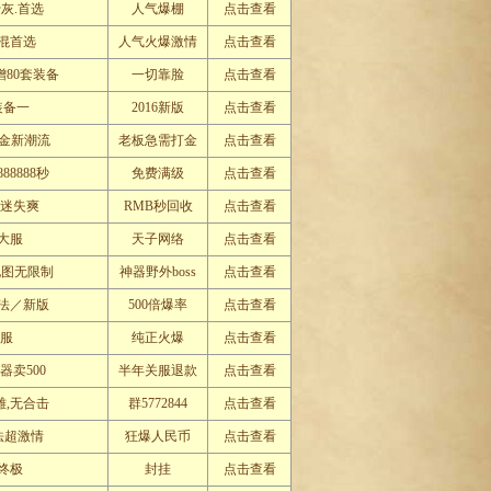
灰.首选
人气爆棚
点击查看
混首选
人气火爆激情
点击查看
增80套装备
一切靠脸
点击查看
装备一
2016新版
点击查看
打金新潮流
老板急需打金
点击查看
888888秒
免费满级
点击查看
业迷失爽
RMB秒回收
点击查看
大服
天子网络
点击查看
s地图无限制
神器野外boss
点击查看
法／新版
500倍爆率
点击查看
人服
纯正火爆
点击查看
卖500
半年关服退款
点击查看
雄,无合击
群5772844
点击查看
法超激情
狂爆人民币
点击查看
王终极
封挂
点击查看