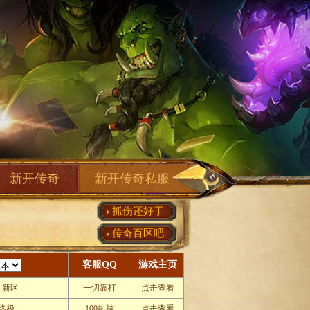
新开传奇
新开传奇私服
抓伤还好于
传奇百区吧
客服QQ
游戏主页
.新区
一切靠打
点击查看
辕终极
100封挂
点击查看