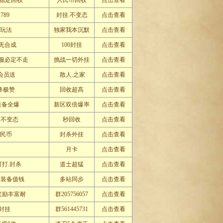
暴稳定回收
人民币回收
点击查看
89
封挂.不变态
点击查看
新玩法
独家我本沉默
点击查看
家无合成
100封挂
点击查看
服必定不走
挑战一切外挂
点击查看
送会员送
.散人.之家
点击查看
终极赞
回收超高
点击查看
装备全爆
新区双倍爆率
点击查看
.不变态
秒回收
点击查看
人民币
封杀外挂
点击查看
月卡
点击查看
可打.封杀
道士超猛
点击查看
,装备值钱
多站同步
点击查看
奖励丰富耐
群205756057
点击查看
封挂
群561445731
点击查看