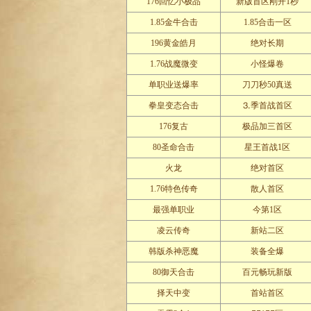
176回忆小极品
新版首区刚开1秒
1.85金牛合击
1.85合击一区
196黄金皓月
绝对长期
1.76战魔微变
小怪爆卷
单职业送爆率
刀刀秒50真送
拳皇变态合击
⒊季首战首区
176复古
极品加三首区
80圣命合击
星王首战1区
火龙
绝对首区
1.76特色传奇
散人首区
最强单职业
今第1区
凌云传奇
新站二区
韩版杀神恶魔
装备全爆
80御天合击
百元畅玩新版
择天中变
首站首区