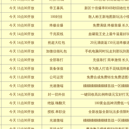
今天 18点00开放
帝王暴风
新区十倍爆率RMB秒回收红
今天 10点00开放
100封挂
散人称王新地图新玩法小
今天 10点00开放
终极全爆
免费满级.终极靠爆.长
今天 14点00开放
千兆双线
血啸龍王史上最牛逼最好
今天 14点30开放
抢超大红包
20元满级返150元送终极
今天 13点00开放
加微信领礼包
手机电脑同时玩走到那玩到
今天 12点00开放
全部靠打
充值靠打.简单激情.长
今天 11点30开放
装备保值
专为散人打造不花钱混终
今天 11点00开放
公司运营
免费合成免费转生免费进图
今天 13点00开放
光速微端
齉齉齉齉齉齉齉首战一区齉齉
今天 14点30开放
封一切外挂
一键回收高比例终级元宝好打无秒
今天 11点00开放
绝版.嗨翻天
180黄金战神消费低一
今天 19点00开放
授权.单职业
全新改版全新玩法多倍限
今天 13点00开放
光速微端
齉齉齉齉齉齉齉首战一区齉齉