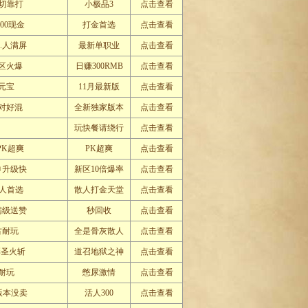
一切靠打
小极品3
点击查看
00现金
打金首选
点击查看
.人满屏
最新单职业
点击查看
区火爆
日赚300RMB
点击查看
元宝
11月最新版
点击查看
对好混
全新独家版本
点击查看
玩快餐请绕行
点击查看
PK超爽
PK超爽
点击查看
巾升级快
新区10倍爆率
点击查看
人首选
散人打金天堂
点击查看
满级送赞
秒回收
点击查看
古耐玩
全是骨灰散人
点击查看
彩圣火斩
道召地狱之神
点击查看
耐玩
憋尿激情
点击查看
人版本没卖
活人300
点击查看