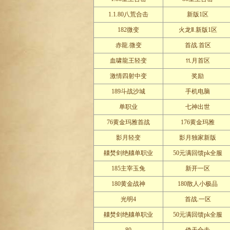
1.1.80八荒合击
新版1区
182微变
火龙Ⅱ.新版1区
赤龍.微变
首战.首区
血啸龍王轻变
⒒月首区
激情四射中变
奖励
189斗战沙城
手机电脑
单职业
七神出世
76黄金玛雅首战
176黄金玛雅
影月轻变
影月独家新版
齉焚剑绝齉单职业
50元满回馈pk全服
185主宰玉兔
新开一区
180黄金战神
180散人小极品
光明4
首战.一区
齉焚剑绝齉单职业
50元满回馈pk全服