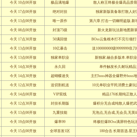
今天 10点00开放
极品满地爆
散人称王终极全爆高品质骨
今天 17点00开放
绝对封挂
独家新版装备靠打散人好
今天 13点00开放
唯一原作
第六章.打击一切幽明盗版.新
今天 08点00开放
封顶75级
新火龙新玩法新地图新
今天 17点30开放
50满回馈
BOss云集根本打不完引领
今天 13点00开放
10亿暴击
送100000000级9999999倍刀
今天 13点00开放
独家单职业
新独家.融合多版本.单职
今天 14点30开放
永久回
单件触发长久耐玩精品
今天 14点30开放
超蝴蝶迷失
主打boss神器全爆野外bos
今天 12点30开放
送切割机送
10元单职业平民消费土豪玩
今天 14点00开放
VIP双线
精品176长期纯正散
今天 12点30开放
封挂长期版
爆积分无合成纯散人爆把武器
今天 13点00开放
九重技能
无泡点,无合成,无会员,无英
今天 19点00开放
爆率99
终极狂爆BOss满屏特色玩
今天 15点00开放
全球首发1区
180合击.长期首选.星