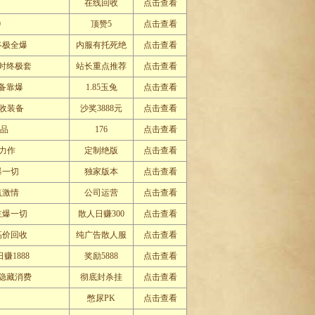
在线回收
点击查看
0
顶赞5
点击查看
终极全爆
内服有托死绝
点击查看
小时终极套
站长重点推荐
点击查看
.装备靠爆
1.85玉兔
点击查看
收装备
沙奖3888元
点击查看
极品
176
点击查看
新力作
定制绝版
点击查看
爆一切
独家版本
点击查看
点激情
公司运营
点击查看
主爆一切
散人日赚300
点击查看
高价回收
纯广告散人服
点击查看
赚1888
奖励5888
点击查看
隐藏消费
彻底封杀挂
点击查看
憋尿PK
点击查看