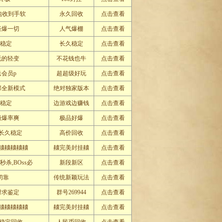
包收到手软
永久回收
点击查看
怪爆一切
人气爆棚
点击查看
久稳定
长久稳定
点击查看
玩的轻变
不花钱也牛
点击查看
送会员p
超超级好玩
点击查看
那全新模式
绝对独家版本
点击查看
久稳定
边游戏边赚钱
点击查看
极爆率爽
极品好爆
点击查看
长久稳定
高价回收
点击查看
齉齉齉齉齉
齉完美封挂齉
点击查看
杀,BOss必
新段新区
点击查看
切靠
传统新颖玩法
点击查看
时求鉴定
群号269944
点击查看
齉齉齉齉齉
齉完美封挂齉
点击查看