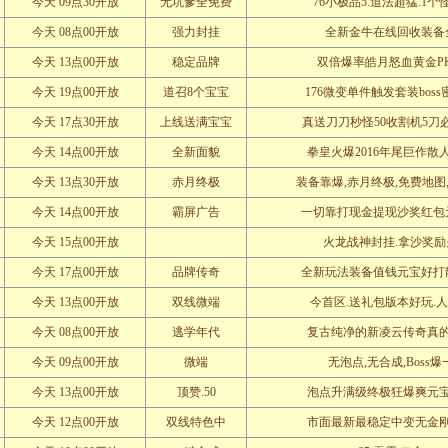
今天 09点30开放
无坑爹全免费
76小极品5.道法超猛.1个
今天 08点00开放
强力封挂
全新金牛在线回收装备
今天 13点00开放
稳定品牌
双倍爆率皓月怒血黄金P
今天 19点00开放
道召8个宝宝
176微变单件触发套装bos
今天 17点30开放
上线送满宝宝
真送刀刀秒怪50收割机5刀必
今天 14点00开放
全新面貌
拳皇火爆2016年尾巨作散
今天 13点30开放
赤月终极
装备靠爆,赤月终极,免费地图
今天 14点00开放
霸屏广告
一切靠打现金提现沙奖红包
今天 15点00开放
火龙战神封挂.拿沙奖励
今天 17点00开放
品牌传奇
全新玩法装备值钱元宝好打
今天 13点00开放
双线微端
今首区.送礼包版本好玩.
今天 08点00开放
逃学年代
复古纯净的新凌云传奇真
今天 09点00开放
微端
无泡点,无合成,Boss爆
今天 13点00开放
顶赞.50
泡点升满级终极狂爆爽元
今天 12点00开放
双线特色中
市面最新最稳定中变无金