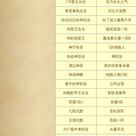
176复古合击
实力长久人气
青雲暴风合击
50元大顶赞
你没玩过的单职业
玩了就上瘾离不开
80星王合击
烟花首战一区
80炽热星王
魔龙教主爆一切B
神芒轻变
1区纯散人
热血单职业
单职业
遗忘神器
真封挂装备全爆
神器蝴蝶
纯散人第⑴区
最牛的单职业
公司运营
80魅影帝王合击
新阶高爆率
雷霆3合1
首服1区
七彩沉默
首站首区
古源沉默
首战一区
2017最牛单职业
火爆开启